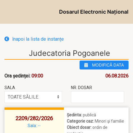
Dosarul Electronic Național
înapoi la lista de instanțe
Judecatoria Pogoanele
MODIFICĂ DATA
Ora ședinței:
09:00
06.08.2026
SALA
NR. DOSAR
Ședinta:
publică
2209/282/2026
Categorie caz:
Minori şi familie
Sala: --
Obiect dosar:
ordin de