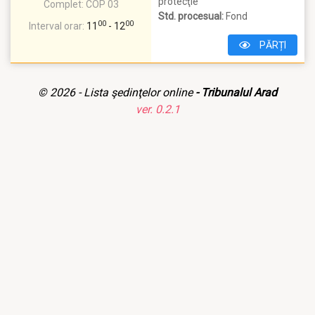
protecţie
Complet:
COP 03
Std. procesual:
Fond
00
00
Interval orar:
11
- 12
PĂRȚI
© 2026 -
Lista şedinţelor online
- Tribunalul Arad
ver. 0.2.1