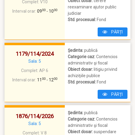
Obiect dosar:
cerere
Complet:
V10
reexaminare ajutor public
00
00
Interval orar:
09
- 10
judiciar
Std. procesual:
Fond
PĂRȚI
Ședinta:
publică
1179/114/2024
Categorie caz:
Contencios
Sala: 5
administrativ şi fiscal
Obiect dosar:
litigiu privind
Complet:
AP 6
achiziţiile publice
00
00
Interval orar:
11
- 12
Std. procesual:
Fond
PĂRȚI
Ședinta:
publică
1876/114/2026
Categorie caz:
Contencios
Sala: 5
administrativ şi fiscal
Obiect dosar:
suspendare
Complet:
V 8