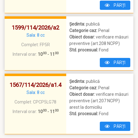
PĂRȚI
Ședinta:
publică
1599/114/2026/a2
Categorie caz:
Penal
Sala: 8 cc
Obiect dosar:
verificare măsuri
preventive (art.208 NCPP)
Complet:
FP5R
Std. procesual:
Fond
00
00
Interval orar:
10
- 11
PĂRȚI
Ședinta:
publică
1567/114/2026/a1.4
Categorie caz:
Penal
Sala: 8 cc
Obiect dosar:
verificare măsuri
preventive (art.207 NCPP)
Complet:
CPCP5LG78
arest la domiciliu
00
00
Interval orar:
10
- 11
Std. procesual:
Fond
PĂRȚI