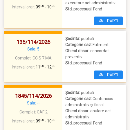
executare act administrativ
00
00
Interval orar:
09
- 10
Std. procesual:
Fond
PĂRȚI
Ședinta:
publică
135/114/2026
Categorie caz:
Faliment
Sala: 5
Obiect dosar:
concordat
preventiv
Complet:
CC S 7 MA
Std. procesual:
Fond
00
00
Interval orar:
11
- 12
PĂRȚI
Ședinta:
publică
1845/114/2026
Categorie caz:
Contencios
Sala: --
administrativ şi fiscal
Obiect dosar:
anulare act
Complet:
CAF 2
administrativ
00
00
Interval orar:
09
- 10
Std. procesual:
Fond